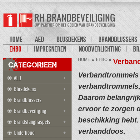
HOME
AED
BLUSDEKENS
BRANDBLUSSERS
EHBO
IMPREGNEREN
NOODVERLICHTING
BR
HOME
EHBO
Verban
CATEGORIEEN
Verbandtrommels 
AED
verbandtrommels,
Blusdekens
Daarom belangrijk
Brandblussers
ervoor te zorgen d
Brandbeveiliging
beschikking hebt.
Brandslanghaspels
verbanddoos.
Onderhoud