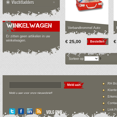
Vluchtladders
WINKELWAGEN
Verbandtrommel Auto
Er zitten geen artikelen in uw
winkelwagen.
€ 25,00
€
Bestellen
Sorteer op
RH Bra
Meld aan
Klante
Meld u aan voor onze nieuwsbrief!
Erkend
Contac
Link P
Volg ons!