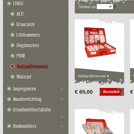
EHBO
Sorteer op
AED
Brancards
Lifehammers
Oogdouches
PBM
Verbandtrommels
Waterjel
Verbandtrommel A
Impregneren
€ 65,00
€
Bestellen
Noodverlichting
Brandmeldinstallatie
Rookmelders