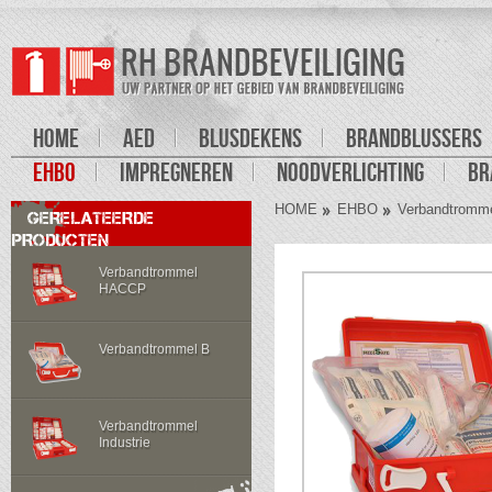
HOME
AED
BLUSDEKENS
BRANDBLUSSERS
EHBO
IMPREGNEREN
NOODVERLICHTING
BR
HOME
EHBO
Verbandtromm
GERELATEERDE
PRODUCTEN
Verbandtrommel
HACCP
Verbandtrommel B
Verbandtrommel
Industrie