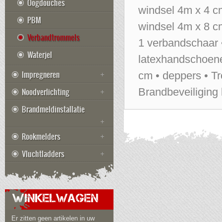
Oogdouches
windsel 4m x 4 cm
PBM
windsel 4m x 8 cm
Verbandtrommels
1 verbandschaar •
Waterjel
latexhandschoenen
Impregneren
cm • deppers • Tr
Noodverlichting
Brandbeveiliging 
Brandmeldinstallatie
Rookmelders
Vluchtladders
WINKELWAGEN
Er zitten geen artikelen in uw