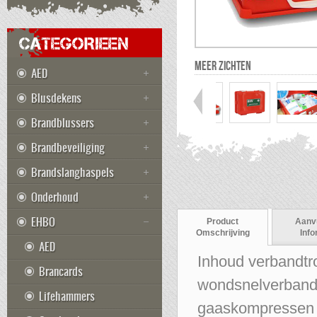
CATEGORIEEN
MEER ZICHTEN
AED
Blusdekens
Brandblussers
Brandbeveiliging
Brandslanghaspels
Onderhoud
EHBO
Product
Aanv
Omschrijving
Info
AED
Inhoud verbandtro
Brancards
wondsnelverband 6
Lifehammers
gaaskompressen 5 