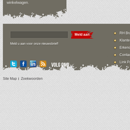
winkelwagen.
RH Bra
Meld aan
Klante
Meld u aan voor onze nieuwsbrief!
Erkend
Contac
Link P
Volg ons!
Site Map
Zoekwoorden