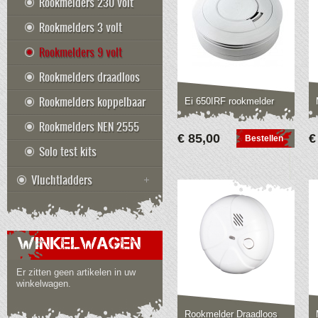
Rookmelders 230 volt
Rookmelders 3 volt
Rookmelders 9 volt
Rookmelders draadloos
Rookmelders koppelbaar
Ei 650IRF rookmelder
Rookmelders NEN 2555
€ 85,00
€
Bestellen
Solo test kits
Vluchtladders
WINKELWAGEN
Er zitten geen artikelen in uw
winkelwagen.
Rookmelder Draadloos