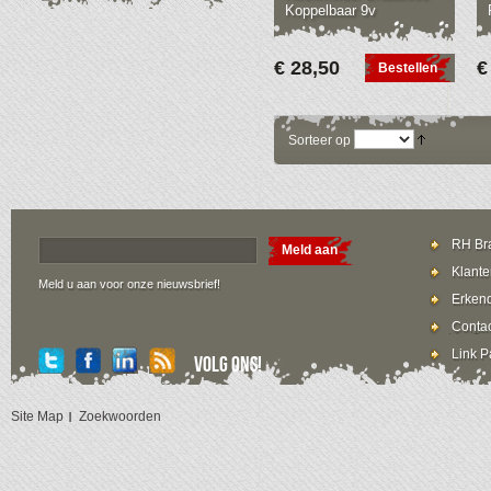
Koppelbaar 9v
€ 28,50
€
Bestellen
Sorteer op
RH Bra
Meld aan
Klante
Meld u aan voor onze nieuwsbrief!
Erkend
Contac
Link P
Volg ons!
Site Map
Zoekwoorden