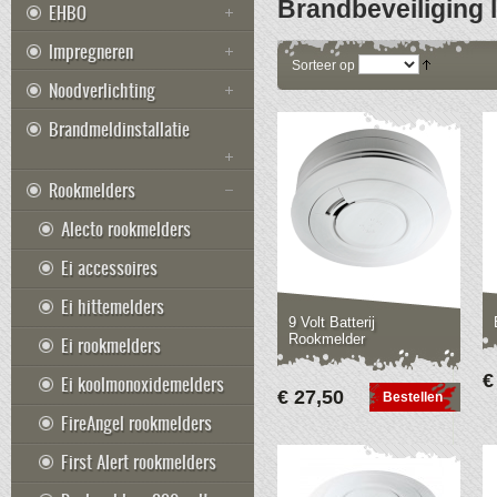
Brandbeveiliging 
EHBO
Impregneren
Sorteer op
Noodverlichting
Brandmeldinstallatie
Rookmelders
Alecto rookmelders
Ei accessoires
Ei hittemelders
9 Volt Batterij
Rookmelder
Ei rookmelders
€
Ei koolmonoxidemelders
€ 27,50
Bestellen
FireAngel rookmelders
First Alert rookmelders