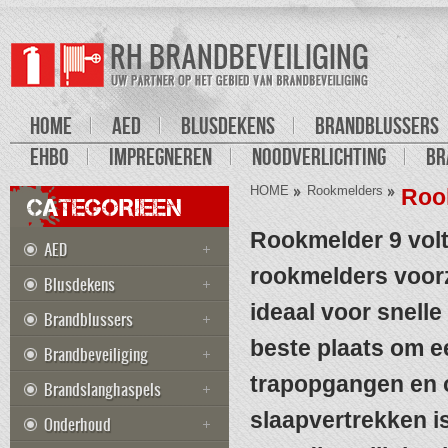
HOME
AED
BLUSDEKENS
BRANDBLUSSERS
EHBO
IMPREGNEREN
NOODVERLICHTING
BR
HOME
Rookmelders
Roo
CATEGORIEEN
Rookmelder 9 volt
AED
rookmelders voorz
Blusdekens
ideaal voor snell
Brandblussers
beste plaats om ee
Brandbeveiliging
trapopgangen en 
Brandslanghaspels
slaapvertrekken i
Onderhoud