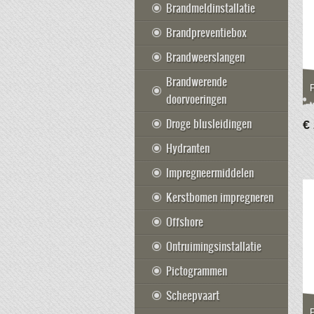
Brandmeldinstallatie
Brandpreventiebox
Brandweerslangen
Brandwerende
doorvoeringen
Droge blusleidingen
€
Hydranten
Impregneermiddelen
Kerstbomen impregneren
Offshore
Ontruimingsinstallatie
Pictogrammen
Scheepvaart