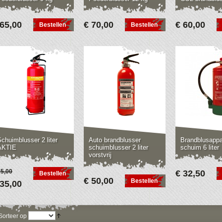
 65,00
€ 70,00
€ 60,00
Bestellen
Bestellen
chuimblusser 2 liter
Auto brandblusser
Brandblusappa
AKTIE
schuimblusser 2 liter
schuim 6 liter
vorstvrij
55,00
€ 32,50
Bestellen
€ 50,00
Bestellen
 35,00
Sorteer op