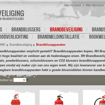
Mijn Account
Mijn Wenslijst
S
BRANDBLUSSERS
BRANDBEVEILIGING
BRAND
OODVERLICHTING
BRANDMELDINSTALLATIE
ROOKME
OME
Brandbeveiliging
Brandblusapparaten
andblusapparaten verplicht gesteld? Brandblusapparaten kopen, RH Bra
n hoge kwaliteit en voldoen aan de hedendaagse eisen. RH Brandbeveili
als, poederblussers, schuimblussers en CO2 blussers brandblusapparate
pen omdat wij maker zijn van ons eigen merk. Wij zijn leverancier van
aagbare brandblusapparaten hebt u goede blusmiddelen binnen handber
Sorteer op