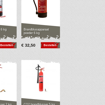
 6 kg
Brandblusapparaat
poeder 6 kg
€ 32,50
Bestellen
Bestellen
ser 2 kg
CO2 brandblusser 5 kg