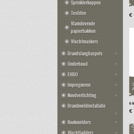
Sprinklerkoppen
Testifire
€
Vlamdovende
papierbakken
Vluchtmaskers
Brandslanghaspels
Onderhoud
EHBO
Impregneren
S
Noodverlichting
€ 
Brandmeldinstallatie
€
Rookmelders
Vluchtladders