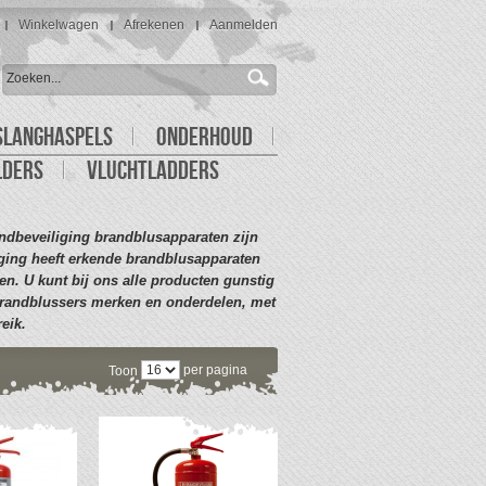
Winkelwagen
Afrekenen
Aanmelden
SLANGHASPELS
ONDERHOUD
LDERS
VLUCHTLADDERS
ndbeveiliging brandblusapparaten zijn
ging heeft erkende brandblusapparaten
n. U kunt bij ons alle producten gunstig
 brandblussers merken en onderdelen, met
eik.
per pagina
Toon