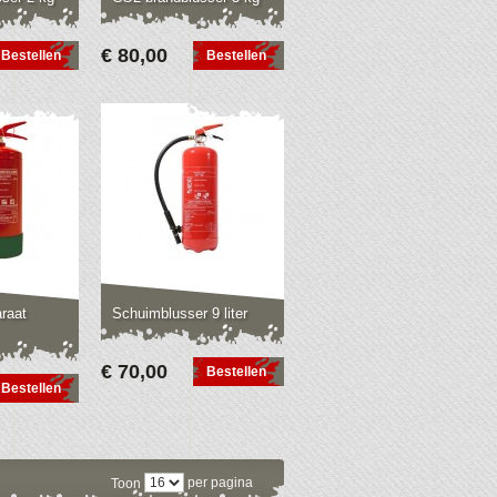
€ 80,00
Bestellen
Bestellen
raat
Schuimblusser 9 liter
€ 70,00
Bestellen
Bestellen
per pagina
Toon