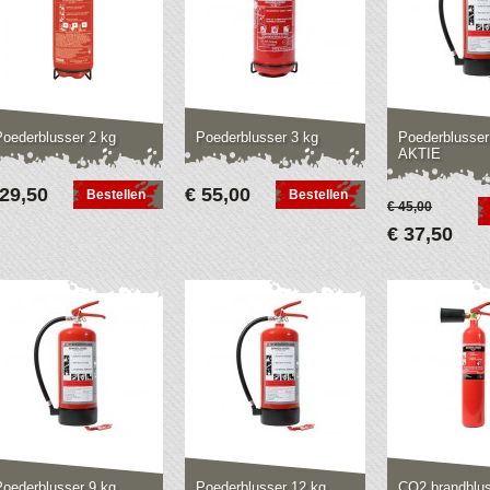
Poederblusser 2 kg
Poederblusser 3 kg
Poederblusser
AKTIE
 29,50
€ 55,00
Bestellen
Bestellen
€ 45,00
€ 37,50
Poederblusser 9 kg
Poederblusser 12 kg
CO2 brandblus