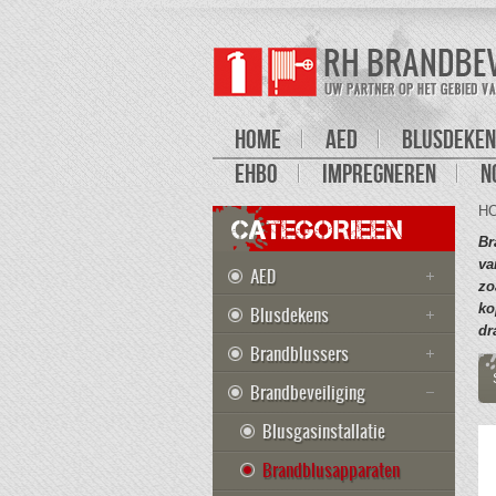
HOME
AED
BLUSDEKEN
EHBO
IMPREGNEREN
N
H
CATEGORIEEN
Br
va
AED
zo
ko
Blusdekens
dr
Brandblussers
Brandbeveiliging
Blusgasinstallatie
Brandblusapparaten