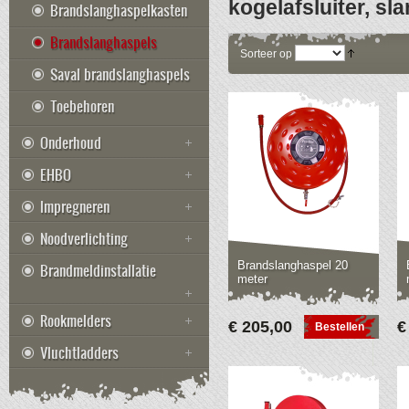
kogelafsluiter, sl
Brandslanghaspelkasten
Brandslanghaspels
Sorteer op
Saval brandslanghaspels
Toebehoren
Onderhoud
EHBO
Impregneren
Noodverlichting
Brandslanghaspel 20
Brandmeldinstallatie
meter
Rookmelders
€ 205,00
€
Bestellen
Vluchtladders