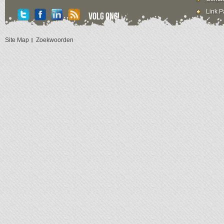
Link P
Volg ons!
Site Map
Zoekwoorden