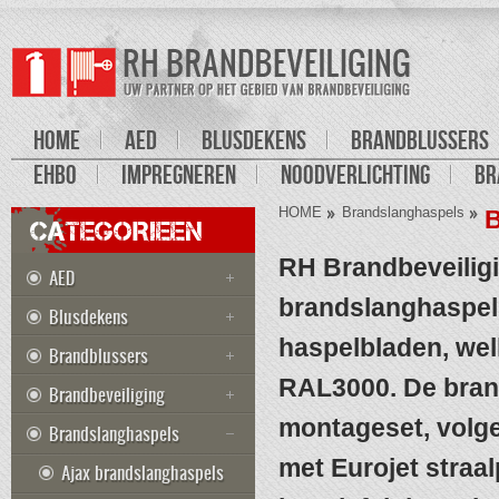
HOME
AED
BLUSDEKENS
BRANDBLUSSERS
EHBO
IMPREGNEREN
NOODVERLICHTING
BR
HOME
Brandslanghaspels
B
CATEGORIEEN
RH Brandbeveilig
AED
brandslanghaspels
Blusdekens
haspelbladen, welk
Brandblussers
RAL3000. De bran
Brandbeveiliging
montageset, volg
Brandslanghaspels
met Eurojet straal
Ajax brandslanghaspels