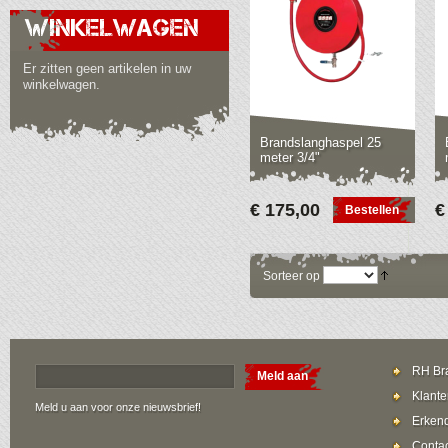
WINKELWAGEN
Er zitten geen artikelen in uw
winkelwagen.
Brandslanghaspel 25
meter 3/4"
€ 175,00
€
Bestellen
Sorteer op
RH Bra
Meld aan
Klante
Meld u aan voor onze nieuwsbrief!
Erkend
Contac