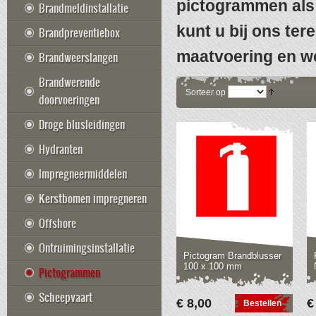
pictogrammen als 
Brandmeldinstallatie
kunt u bij ons te
Brandpreventiebox
maatvoering en we
Brandweerslangen
Brandwerende
Sorteer op
doorvoeringen
Droge blusleidingen
Hydranten
Impregneermiddelen
Kerstbomen impregneren
Offshore
Ontruimingsinstallatie
Pictogram Brandblusser
100 x 100 mm
Pictogrammen
Scheepvaart
€ 8,00
€
Bestellen