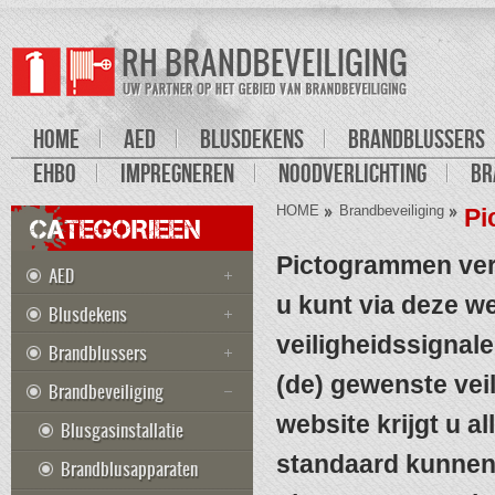
HOME
AED
BLUSDEKENS
BRANDBLUSSERS
EHBO
IMPREGNEREN
NOODVERLICHTING
BR
HOME
Brandbeveiliging
Pi
CATEGORIEEN
Pictogrammen ver
AED
u kunt via deze w
Blusdekens
veiligheidssignale
Brandblussers
(de) gewenste vei
Brandbeveiliging
website krijgt u a
Blusgasinstallatie
standaard kunnen
Brandblusapparaten