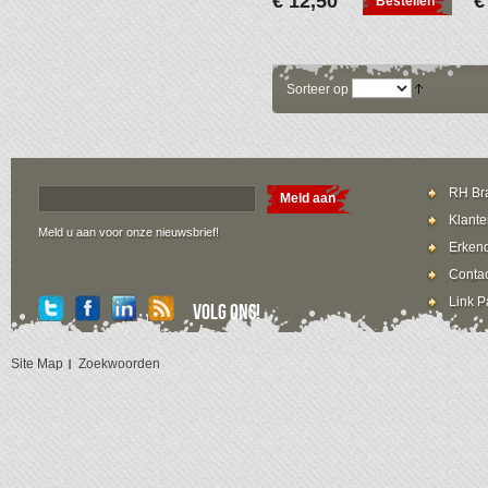
€ 12,50
€
Bestellen
Sorteer op
RH Bra
Meld aan
Klante
Meld u aan voor onze nieuwsbrief!
Erkend
Contac
Link P
Volg ons!
Site Map
Zoekwoorden