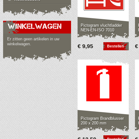
WINKELWAGEN
Pictogram vluchtladder
NEN-EN-ISO 7010
Er zitten geen artikelen in uw
winkelwagen.
€ 9,95
€
Bestellen
Pictogram Brandblusser
200 x 200 mm