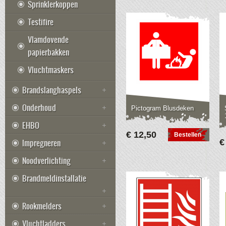
Sprinklerkoppen
Testifire
Vlamdovende
papierbakken
Vluchtmaskers
Brandslanghaspels
Onderhoud
Pictogram Blusdeken
EHBO
€ 12,50
Bestellen
Impregneren
€
Noodverlichting
Brandmeldinstallatie
Rookmelders
Vluchtladders