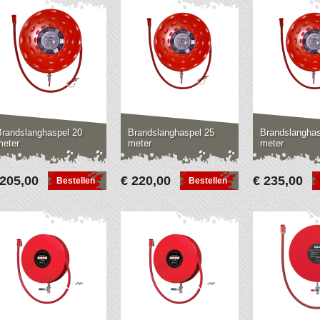
Brandslanghaspel 20
Brandslanghaspel 25
Brandslanghas
meter
meter
meter
 205,00
€ 220,00
€ 235,00
Bestellen
Bestellen