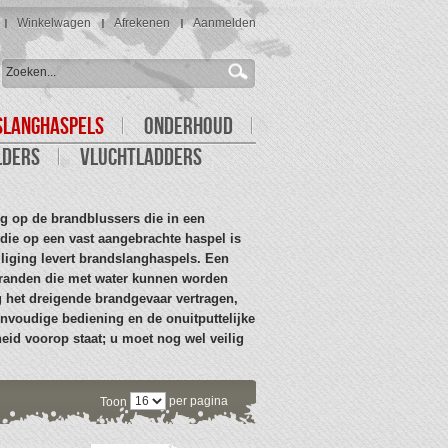
Winkelwagen
Afrekenen
Aanmelden
SLANGHASPELS
ONDERHOUD
LDERS
VLUCHTLADDERS
g op de brandblussers die in een
ie op een vast aangebrachte haspel is
liging levert brandslanghaspels. Een
branden die met water kunnen worden
g het dreigende brandgevaar vertragen,
eenvoudige bediening en de onuitputtelijke
heid voorop staat; u moet nog wel veilig
per pagina
Toon