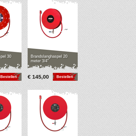
pel 30
Brandslanghaspel 20
meter 3/4"
€ 145,00
Bestellen
Bestellen