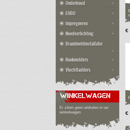
Onderhoud
EHBO
m
Impregneren
€
Noodverlichting
Brandmeldinstallatie
Rookmelders
Vluchtladders
WINKELWAGEN
Er zitten geen artikelen in uw
winkelwagen.
€