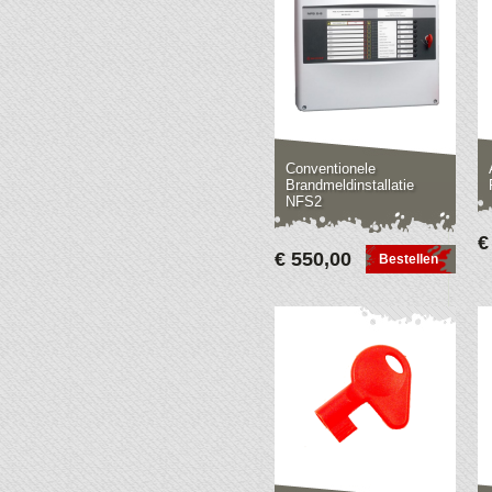
Conventionele
Brandmeldinstallatie
NFS2
€
€ 550,00
Bestellen