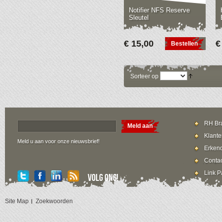
Notifier NFS Reserve
Sleutel
€ 15,00
€
Bestellen
Sorteer op
RH Bra
Meld aan
Klante
Meld u aan voor onze nieuwsbrief!
Erkend
Contac
Link P
Volg ons!
Site Map
Zoekwoorden