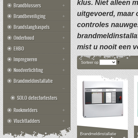
klus. Niet alleen
Brandblussers
uitgevoerd, maar 
Brandbeveiliging
controles nauwgez
Brandslanghaspels
brandmeldinstalla
Onderhoud
mist u nooit een v
EHBO
Impregneren
Sorteer op
Noodverlichting
Brandmeldinstallatie
SOLO detectortesters
Rookmelders
Vluchtladders
Brandmeldinstallatie