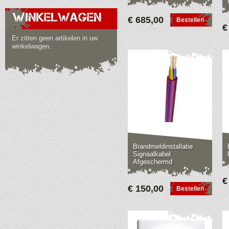
WINKELWAGEN
€ 685,00
Bestellen
€
Er zitten geen artikelen in uw
winkelwagen.
Brandmeldinstallatie
Signaalkabel
Afgeschermd
€
€ 150,00
Bestellen