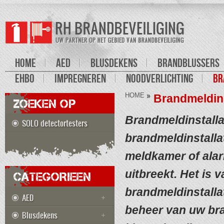
HOME
AED
BLUSDEKENS
BRANDBLUSSERS
EHBO
IMPREGNEREN
NOODVERLICHTING
BR
HOME
Brandmeldins
ZOEKEN OP
Brandmeldinstalla
SOLO detectortesters
brandmeldinstallat
meldkamer of alar
uitbreekt. Het is
CATEGORIEEN
brandmeldinstallat
AED
beheer van uw bra
Blusdekens