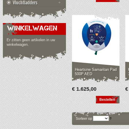
Vluchtladders
WINKELWAGEN
Er zitten geen artikelen in uw
winkelwagen.
Heartsine Samaritan Pad
500P AED
€ 1.625,00
€
Bestellen
Sorteer op