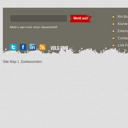
RH Bra
Meld aan
Klante
Meld u aan voor onze nieuwsbrief!
Erkend
Contac
Link P
Volg ons!
Site Map
Zoekwoorden