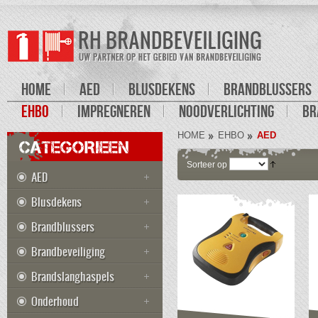
HOME
AED
BLUSDEKENS
BRANDBLUSSERS
EHBO
IMPREGNEREN
NOODVERLICHTING
BR
HOME
EHBO
AED
CATEGORIEEN
Sorteer op
AED
Blusdekens
Brandblussers
Brandbeveiliging
Brandslanghaspels
Onderhoud