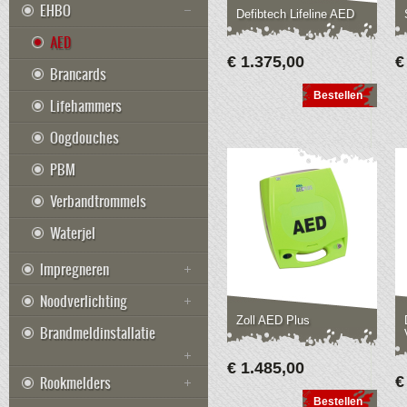
EHBO
Defibtech Lifeline AED
AED
€ 1.375,00
€
Brancards
Bestellen
Lifehammers
Oogdouches
PBM
Verbandtrommels
Waterjel
Impregneren
Noodverlichting
Zoll AED Plus
Brandmeldinstallatie
€ 1.485,00
Rookmelders
€
Bestellen