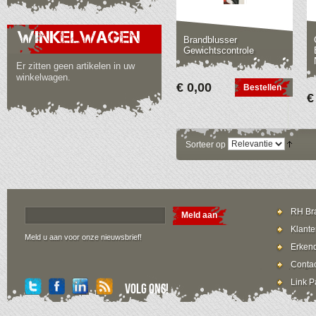
WINKELWAGEN
Brandblusser
Gewichtscontrole
Er zitten geen artikelen in uw
winkelwagen.
€ 0,00
Bestellen
€
Sorteer op
RH Bra
Meld aan
Klante
Meld u aan voor onze nieuwsbrief!
Erkend
Contac
Link P
Volg ons!