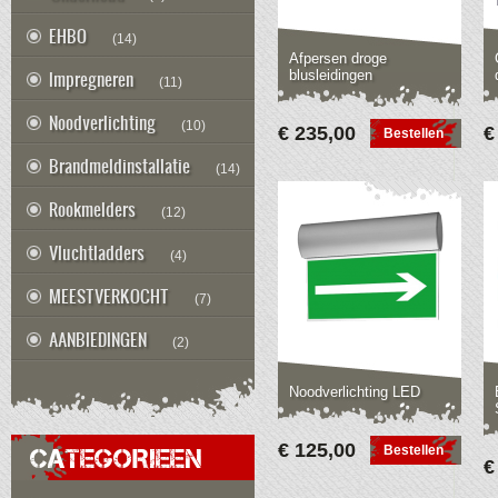
EHBO
(14)
Afpersen droge
Impregneren
blusleidingen
(11)
Noodverlichting
(10)
€ 235,00
€
Bestellen
Brandmeldinstallatie
(14)
Rookmelders
(12)
Vluchtladders
(4)
MEESTVERKOCHT
(7)
AANBIEDINGEN
(2)
Noodverlichting LED
€ 125,00
Bestellen
CATEGORIEEN
€