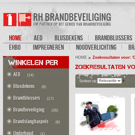
HOME
AED
BLUSDEKENS
BRANDBLUSSERS
EHBO
IMPREGNEREN
NOODVERLICHTING
BR
HOME
Zoekresultaten voor: '
WINKELEN PER
Zoekresultaten vo
AED
(14)
Sorteer op
Blusdekens
(6)
Brandblussers
(17)
Brandbeveiliging
(26)
Brandslanghaspels
(8)
Onderhoud
(1)