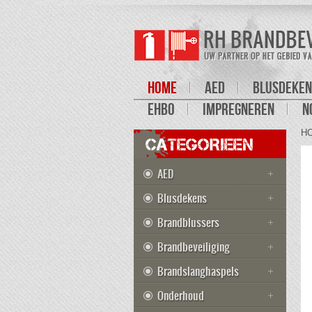
HOME
AED
BLUSDEKEN
EHBO
IMPREGNEREN
N
H
CATEGORIEEN
AED
Blusdekens
Brandblussers
Brandbeveiliging
Brandslanghaspels
Onderhoud