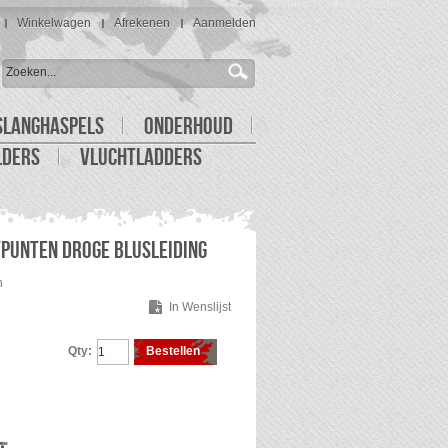
Winkelwagen
Afrekenen
Aanmelden
SLANGHASPELS
ONDERHOUD
LDERS
VLUCHTLADDERS
PUNTEN DROGE BLUSLEIDING
n
In Wenslijst
Qty:
Bestellen