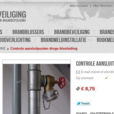
Mijn Account
Mijn Wenslijst
S
BRANDBLUSSERS
BRANDBEVEILIGING
BRAND
OODVERLICHTING
BRANDMELDINSTALLATIE
ROOKME
OME
Controle aansluitpunten droge blusleiding
CONTROLE AANSLUIT
E-mail vriend of vriendi
Op voorraad
€ 8,75
Tweet