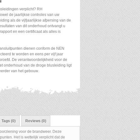
T
usleidingen verplicht? RH
owel de jaarlijkse controles van uw
ding als de vijfjaarlijkse afpersing van de
esultaten van dit onderhoud ontvangt u
pport en een certificaat als alles is
aansluitpunten dienen conform de NEN
teerd te worden en eens per vijf jaar
proefd. De verantwoordelijkheid voor de
et onderhoud van de droge blusleiding ligt
heerder van het gebouw.
Tags (0)
Reviews (0)
svoorziening voor de brandweer. Deze
punten. Het is wettelijk verplicht dat de