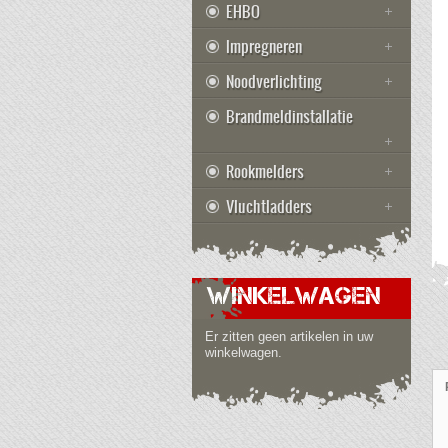
EHBO
Impregneren
Noodverlichting
Brandmeldinstallatie
Rookmelders
Vluchtladders
WINKELWAGEN
Er zitten geen artikelen in uw
winkelwagen.