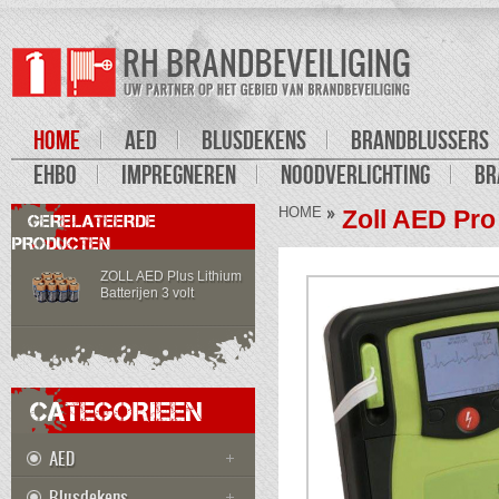
HOME
AED
BLUSDEKENS
BRANDBLUSSERS
EHBO
IMPREGNEREN
NOODVERLICHTING
BR
HOME
Zoll AED Pro
GERELATEERDE
PRODUCTEN
ZOLL AED Plus Lithium
Batterijen 3 volt
CATEGORIEEN
AED
Blusdekens