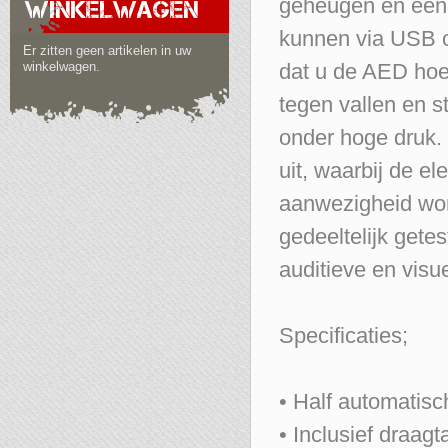
geheugen en een
WINKELWAGEN
kunnen via USB o
Er zitten geen artikelen in uw
winkelwagen.
dat u de AED hoef
tegen vallen en s
onder hoge druk.
uit, waarbij de el
aanwezigheid wor
gedeeltelijk getes
auditieve en vis
Specificaties;
• Half automatis
• Inclusief draagt