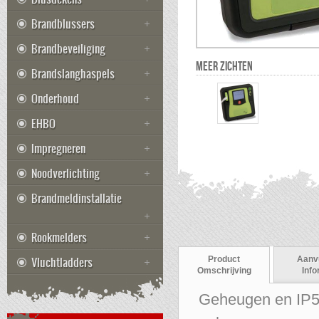
Brandblussers
Brandbeveiliging
MEER ZICHTEN
Brandslanghaspels
Onderhoud
EHBO
Impregneren
Noodverlichting
Brandmeldinstallatie
Rookmelders
Vluchtladders
Product
Aanv
Omschrijving
Info
Geheugen en IP55