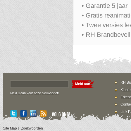
• Garantie 5 jaar
• Gratis reanimati
• Twee versies le
• RH Brandbeveili
RH Bra
Meld aan
Klante
Meld u aan voor onze nieuwsbrief!
Erkend
Contac
Link P
Volg ons!
Site Map
Zoekwoorden