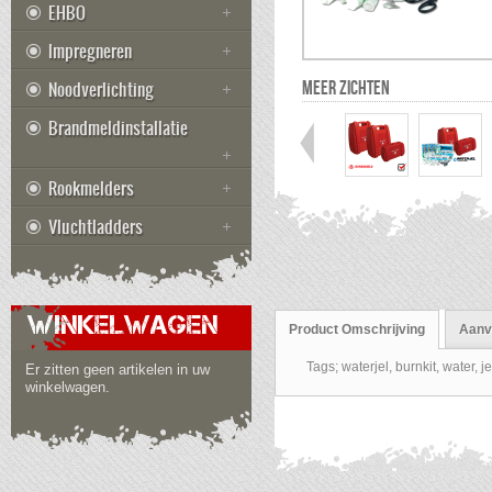
EHBO
Impregneren
Noodverlichting
MEER ZICHTEN
Brandmeldinstallatie
Rookmelders
Vluchtladders
WINKELWAGEN
Product Omschrijving
Aanvu
Tags; waterjel, burnkit, water, j
Er zitten geen artikelen in uw
winkelwagen.