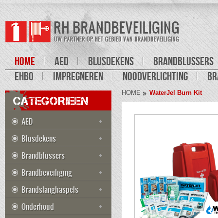
HOME
AED
BLUSDEKENS
BRANDBLUSSERS
EHBO
IMPREGNEREN
NOODVERLICHTING
BR
HOME
WaterJel Burn Kit
CATEGORIEEN
AED
Blusdekens
Brandblussers
Brandbeveiliging
Brandslanghaspels
Onderhoud