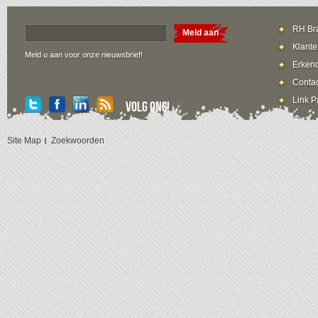
RH Bra
Meld aan
Klante
Meld u aan voor onze nieuwsbrief!
Erkend
Contac
Link P
Volg ons!
Site Map
Zoekwoorden