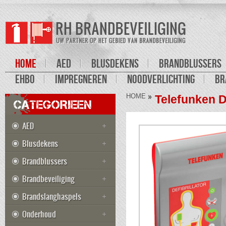
HOME
AED
BLUSDEKENS
BRANDBLUSSERS
EHBO
IMPREGNEREN
NOODVERLICHTING
BR
HOME
Telefunken De
CATEGORIEEN
AED
Blusdekens
Brandblussers
Brandbeveiliging
Brandslanghaspels
Onderhoud