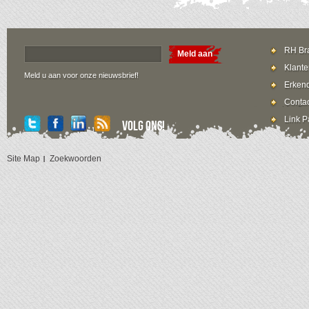
RH Bra
Meld aan
Klante
Meld u aan voor onze nieuwsbrief!
Erkend
Contac
Link P
Volg ons!
Site Map
Zoekwoorden