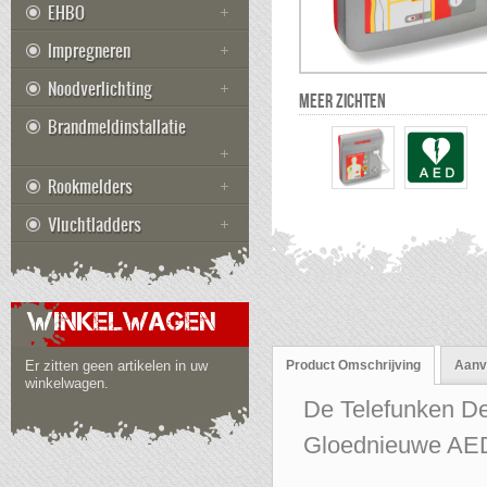
EHBO
Impregneren
Noodverlichting
MEER ZICHTEN
Brandmeldinstallatie
Rookmelders
Vluchtladders
WINKELWAGEN
Er zitten geen artikelen in uw
Product Omschrijving
Aanvu
winkelwagen.
De Telefunken Def
Gloednieuwe AED m