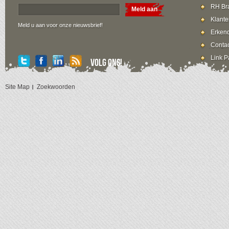
RH Bra
Meld aan
Klante
Meld u aan voor onze nieuwsbrief!
Erkend
Contac
Link P
Volg ons!
Site Map
Zoekwoorden