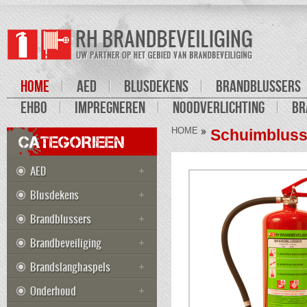
HOME
AED
BLUSDEKENS
BRANDBLUSSERS
EHBO
IMPREGNEREN
NOODVERLICHTING
BR
HOME
Schuimblusse
CATEGORIEEN
AED
Blusdekens
Brandblussers
Brandbeveiliging
Brandslanghaspels
Onderhoud