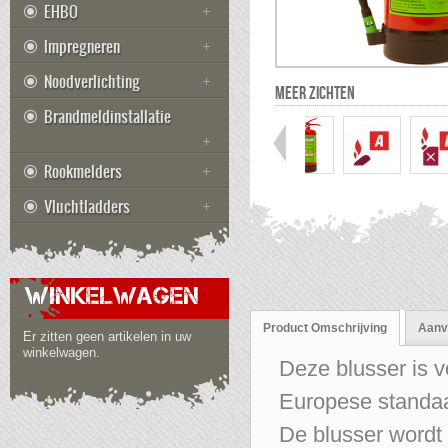
EHBO
Impregneren
Noodverlichting
MEER ZICHTEN
Brandmeldinstallatie
Rookmelders
Vluchtladders
WINKELWAGEN
Product Omschrijving
Aanvu
Er zitten geen artikelen in uw
winkelwagen.
Deze blusser is v
Europese standaa
De blusser wordt