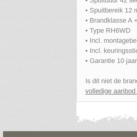
• Spuitduur 42 s
• Spuitbereik 12 
• Brandklasse A 
• Type RH6WD
• Incl. montageb
• Incl. keuringsst
• Garantie 10 jaar
Is dit niet de br
volledige aanbod