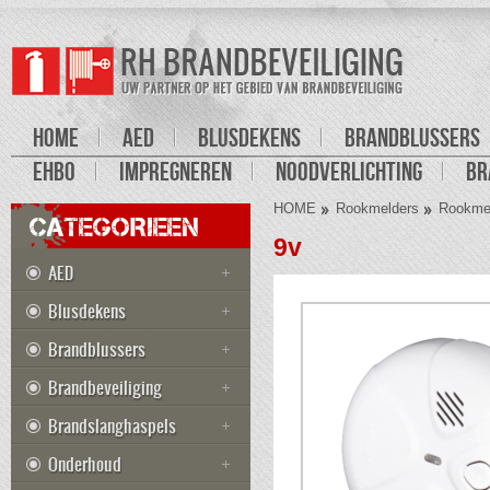
HOME
AED
BLUSDEKENS
BRANDBLUSSERS
EHBO
IMPREGNEREN
NOODVERLICHTING
BR
HOME
Rookmelders
Rookmel
CATEGORIEEN
9v
AED
Blusdekens
Brandblussers
Brandbeveiliging
Brandslanghaspels
Onderhoud