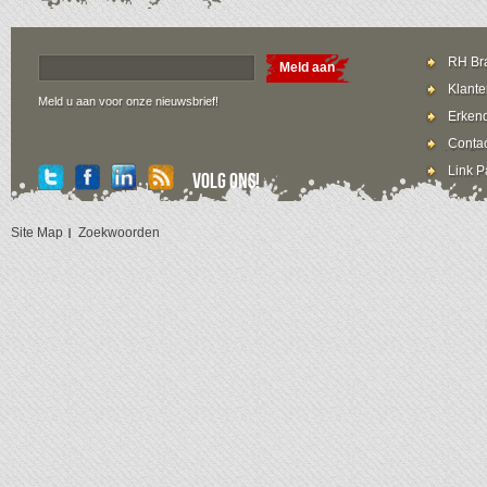
RH Bra
Meld aan
Klante
Meld u aan voor onze nieuwsbrief!
Erkend
Contac
Link P
Volg ons!
Site Map
Zoekwoorden