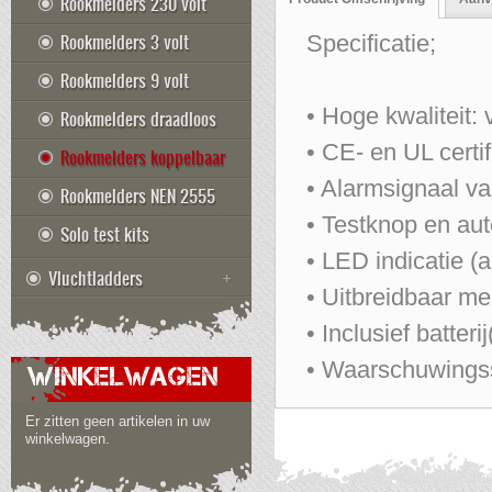
Rookmelders 230 volt
Rookmelders 3 volt
Specificatie;
Rookmelders 9 volt
• Hoge kwaliteit
Rookmelders draadloos
• CE- en UL certif
Rookmelders koppelbaar
• Alarmsignaal v
Rookmelders NEN 2555
• Testknop en aut
Solo test kits
• LED indicatie (a
Vluchtladders
• Uitbreidbaar m
• Inclusief batter
• Waarschuwingss
WINKELWAGEN
Er zitten geen artikelen in uw
winkelwagen.