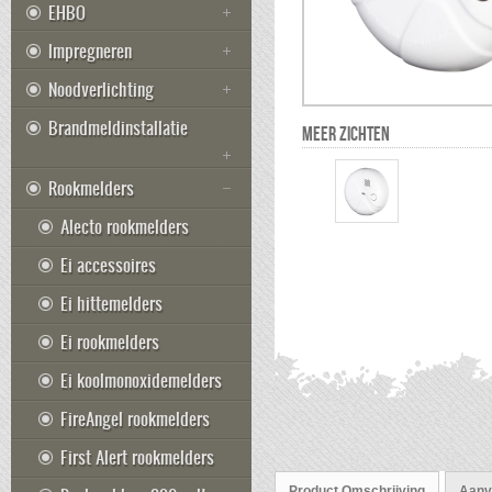
EHBO
Impregneren
Noodverlichting
Brandmeldinstallatie
MEER ZICHTEN
Rookmelders
Alecto rookmelders
Ei accessoires
Ei hittemelders
Ei rookmelders
Ei koolmonoxidemelders
FireAngel rookmelders
First Alert rookmelders
Product Omschrijving
Aanvu