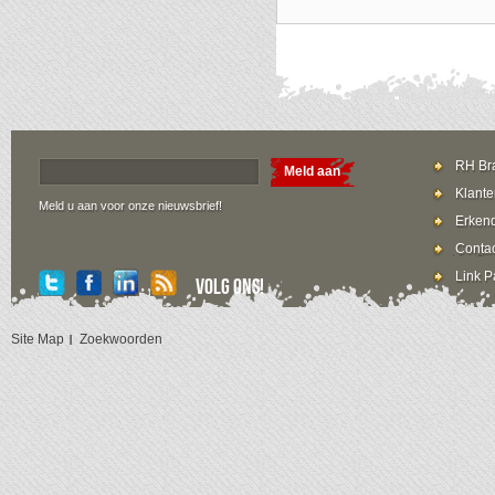
RH Bra
Meld aan
Klante
Meld u aan voor onze nieuwsbrief!
Erkend
Contac
Link P
Volg ons!
Site Map
Zoekwoorden