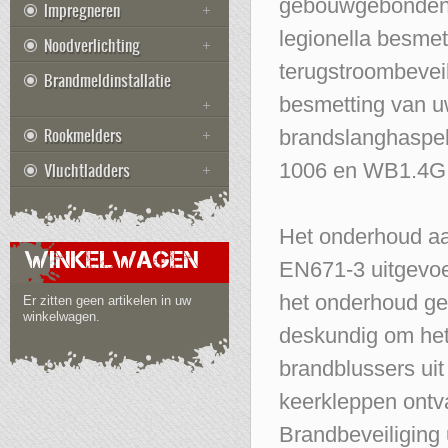
gebouwgebonden d
Impregneren
legionella besmet
Noodverlichting
terugstroombeveil
Brandmeldinstallatie
besmetting van u
Rookmelders
brandslanghaspel
Vluchtladders
1006 en WB1.4G 
Het onderhoud aa
WINKELWAGEN
EN671-3 uitgevoe
het onderhoud gec
Er zitten geen artikelen in uw
winkelwagen.
deskundig om het
brandblussers uit
keerkleppen ontv
Brandbeveiliging 