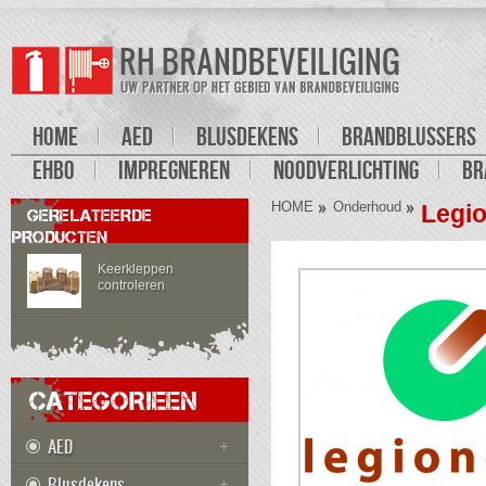
HOME
AED
BLUSDEKENS
BRANDBLUSSERS
EHBO
IMPREGNEREN
NOODVERLICHTING
BR
HOME
Onderhoud
Legio
GERELATEERDE
PRODUCTEN
Keerkleppen
controleren
CATEGORIEEN
AED
Blusdekens