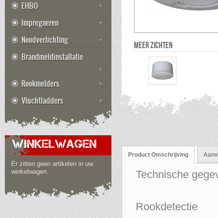
EHBO
Impregneren
Noodverlichting
MEER ZICHTEN
Brandmeldinstallatie
Rookmelders
Vluchtladders
WINKELWAGEN
Product Omschrijving
Aanvu
Er zitten geen artikelen in uw
winkelwagen.
Technische gege
Rookdetectie