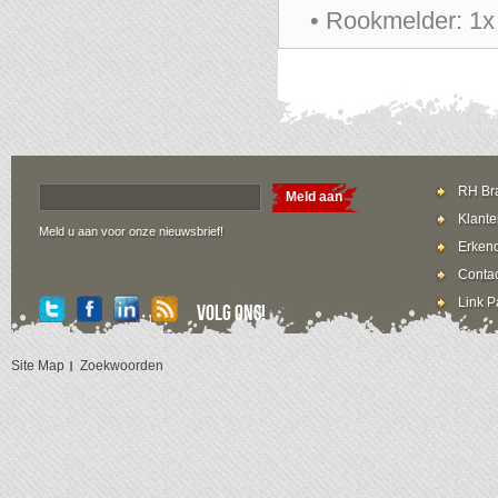
• Rookmelder: 1x
RH Bra
Meld aan
Klante
Meld u aan voor onze nieuwsbrief!
Erkend
Contac
Link P
Volg ons!
Site Map
Zoekwoorden