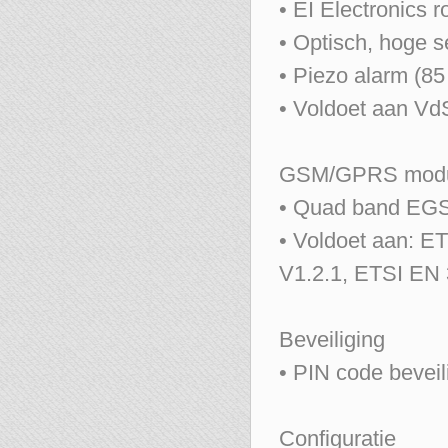
• EI Electronics 
• Optisch, hoge se
• Piezo alarm (8
• Voldoet aan V
GSM/GPRS mod
• Quad band EGS
• Voldoet aan: E
V1.2.1, ETSI EN
Beveiliging
• PIN code beveil
Configuratie