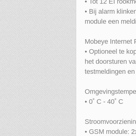
• Tot 12 EI rook
• Bij alarm klink
module een meld
Mobeye Internet 
• Optioneel te k
het doorsturen v
testmeldingen en 
Omgevingstempe
• 0˚ C - 40˚ C
Stroomvoorzieni
• GSM module: 2x