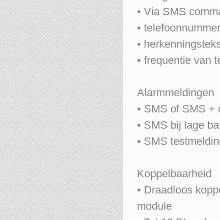
• Via SMS comma
• telefoonnummer
• herkenningstek
• frequentie van 
Alarmmeldingen
• SMS of SMS + o
• SMS bij lage ba
• SMS testmelding
Koppelbaarheid
• Draadloos kopp
module