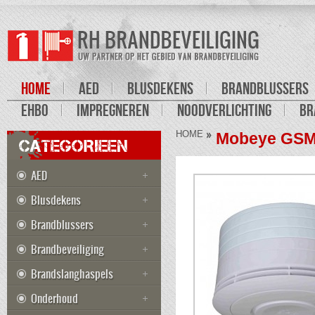
HOME
AED
BLUSDEKENS
BRANDBLUSSERS
EHBO
IMPREGNEREN
NOODVERLICHTING
BR
HOME
Mobeye GSM
CATEGORIEEN
AED
Blusdekens
Brandblussers
Brandbeveiliging
Brandslanghaspels
Onderhoud