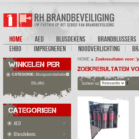
HOME
AED
BLUSDEKENS
BRANDBLUSSERS
EHBO
IMPREGNEREN
NOODVERLICHTING
BR
HOME
Zoekresultaten voor: '
WINKELEN PER
Zoekresultaten voo
CATEGORIE:
Blusgasinstallatie
Wis alles
Sorteer op
CATEGORIEEN
AED
Blusdekens