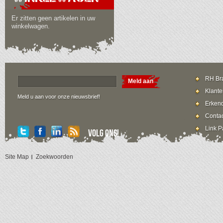
Er zitten geen artikelen in uw
winkelwagen.
RH Bra
Meld aan
Klante
Meld u aan voor onze nieuwsbrief!
Erkend
Contac
Link P
Volg ons!
Site Map
Zoekwoorden