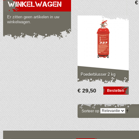
€
WINKELWAGEN
Er zitten geen artikelen in uw
winkelwagen.
Poederblusser 2 kg
€ 29,50
Bestellen
Sorteer op