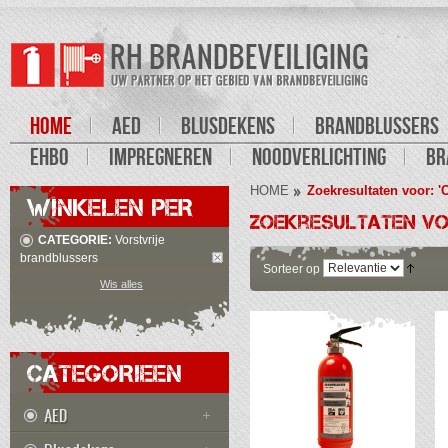
HOME
AED
BLUSDEKENS
BRANDBLUSSERS
EHBO
IMPREGNEREN
NOODVERLICHTING
BR
HOME
Zoekresultaten voor: '
WINKELEN PER
Zoekresultaten vo
CATEGORIE:
Vorstvrije
brandblussers
Sorteer op
Wis alles
CATEGORIEEN
AED