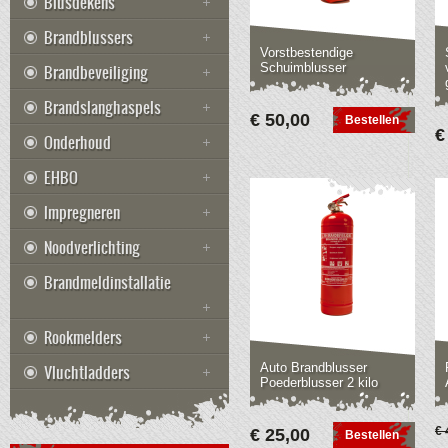
Blusdekens
Brandblussers
Vorstbestendige
Schuimblusser
Brandbeveiliging
Brandslanghaspels
€ 50,00
Bestellen
€
Onderhoud
EHBO
Impregneren
Noodverlichting
Brandmeldinstallatie
Rookmelders
Auto Brandblusser
Vluchtladders
Poederblusser 2 kilo
€ 
€ 25,00
Bestellen