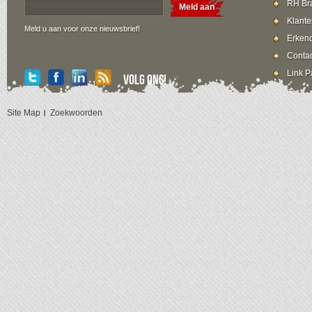
RH Bra
Meld aan
Klante
Meld u aan voor onze nieuwsbrief!
Erkend
Contac
Link P
Volg ons!
Site Map
Zoekwoorden