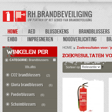
HOME
AED
BLUSDEKENS
BRANDBLUSSERS
EHBO
IMPREGNEREN
NOODVERLICHTING
BR
HOME
Zoekresultaten voor: '
WINKELEN PER
Zoekresultaten voo
CATEGORIE:
Brandblussers
Wis alles
Sorteer op
CO2 brandblussers
(2)
Gloria brandblussers
(6)
Poederblussers
(6)
Schuimblussers
(8)