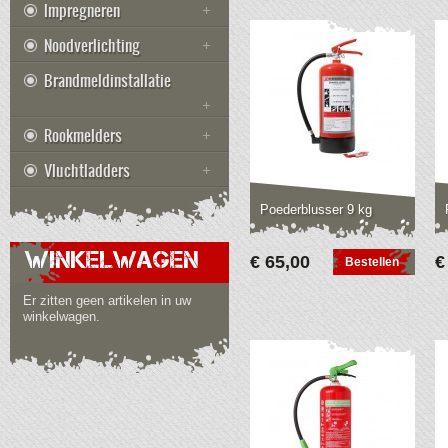
Impregneren
Noodverlichting
Brandmeldinstallatie
Rookmelders
Vluchtladders
Poederblusser 9 kg
WINKELWAGEN
€ 65,00
€
Bestellen
Er zitten geen artikelen in uw
winkelwagen.