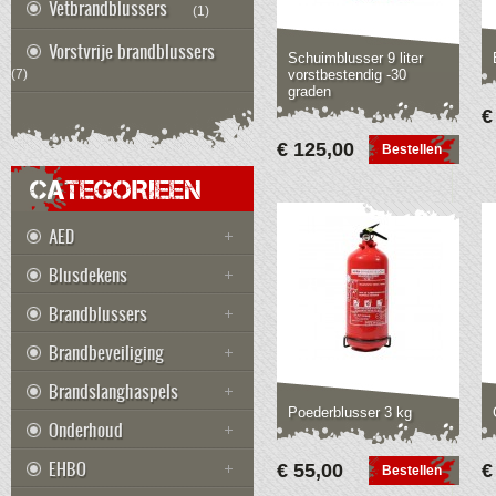
Vetbrandblussers
(1)
Vorstvrije brandblussers
Schuimblusser 9 liter
(7)
vorstbestendig -30
graden
€
€ 125,00
Bestellen
CATEGORIEEN
AED
Blusdekens
Brandblussers
Brandbeveiliging
Brandslanghaspels
Poederblusser 3 kg
Onderhoud
EHBO
€ 55,00
€
Bestellen