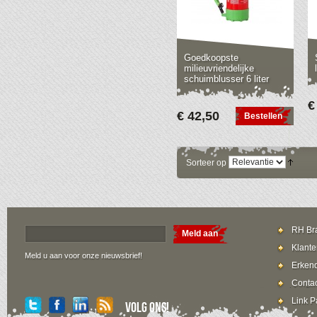
Goedkoopste
milieuvriendelijke
schuimblusser 6 liter
€
€ 42,50
Bestellen
Sorteer op
RH Bra
Meld aan
Klante
Meld u aan voor onze nieuwsbrief!
Erkend
Contac
Link P
Volg ons!