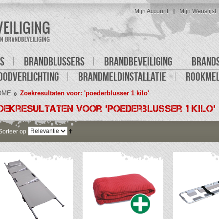
Mijn Account
Mijn Wenslijst
S
BRANDBLUSSERS
BRANDBEVEILIGING
BRAND
OODVERLICHTING
BRANDMELDINSTALLATIE
ROOKME
OME
Zoekresultaten voor: 'poederblusser 1 kilo'
oekresultaten voor 'poederblusser 1 kilo'
Sorteer op