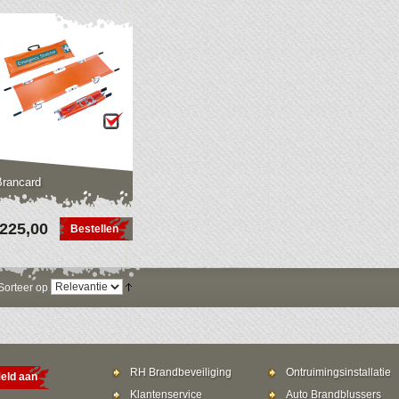
Brancard
 225,00
Bestellen
Sorteer op
RH Brandbeveiliging
Ontruimingsinstallatie
eld aan
Klantenservice
Auto Brandblussers