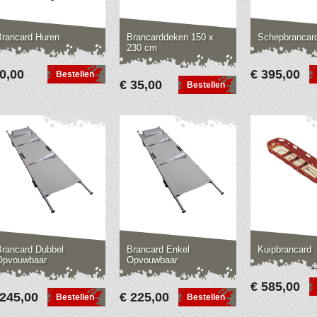
Brancard Huren
Brancarddeken 150 x
Schepbrancar
230 cm
 0,00
€ 395,00
Bestellen
€ 35,00
Bestellen
Brancard Dubbel
Brancard Enkel
Kuipbrancard
Opvouwbaar
Opvouwbaar
€ 585,00
 245,00
€ 225,00
Bestellen
Bestellen