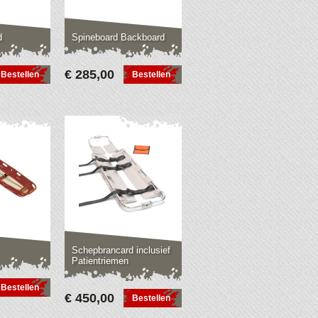
d
Spineboard Backboard
€ 285,00
Bestellen
Bestellen
Schepbrancard inclusief
Patientriemen
Bestellen
€ 450,00
Bestellen