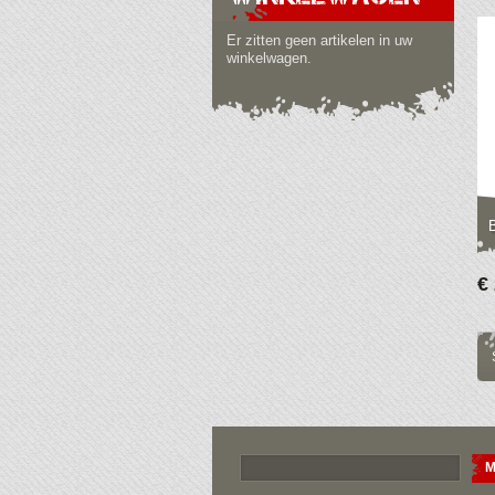
Er zitten geen artikelen in uw
winkelwagen.
€
M