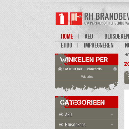
HOME
AED
BLUSDEKEN
EHBO
IMPREGNEREN
N
H
WINKELEN PER
Z
CATEGORIE:
Brancards
Wis alles
CATEGORIEEN
AED
Blusdekens