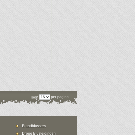
per pagina
Toon
Brandblussers
Droge Blusleidingen