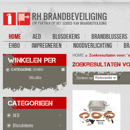
HOME
AED
BLUSDEKENS
BRANDBLUSSERS
EHBO
IMPREGNEREN
NOODVERLICHTING
BR
HOME
Zoekresultaten voor: '
WINKELEN PER
Zoekresultaten vo
CATEGORIE:
EHBO
Wis alles
Sorteer op
CATEGORIEEN
AED
Blusdekens