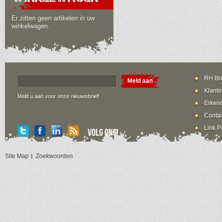
Er zitten geen artikelen in uw
winkelwagen.
RH Bra
Meld aan
Klante
Meld u aan voor onze nieuwsbrief!
Erkend
Contac
Link P
Volg ons!
Site Map
Zoekwoorden