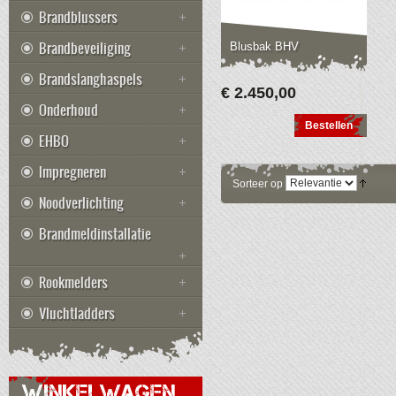
Brandblussers
Brandbeveiliging
Blusbak BHV
Brandslanghaspels
€ 2.450,00
Onderhoud
Bestellen
EHBO
Impregneren
Sorteer op
Noodverlichting
Brandmeldinstallatie
Rookmelders
Vluchtladders
WINKELWAGEN