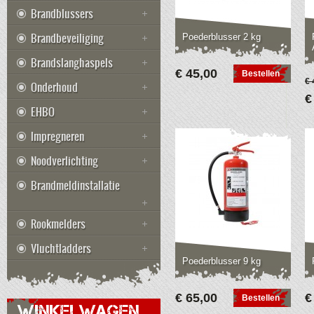
Brandblussers
Brandbeveiliging
Poederblusser 2 kg
Brandslanghaspels
€ 45,00
Bestellen
€ 
Onderhoud
€
EHBO
Impregneren
Noodverlichting
Brandmeldinstallatie
Rookmelders
Vluchtladders
Poederblusser 9 kg
€ 65,00
€
Bestellen
WINKELWAGEN