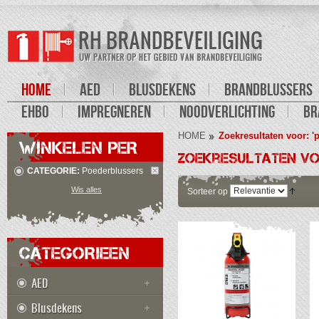
HOME
AED
BLUSDEKENS
BRANDBLUSSERS
EHBO
IMPREGNEREN
NOODVERLICHTING
BR
HOME
Zoekresultaten voor: '
WINKELEN PER
Zoekresultaten voo
CATEGORIE:
Poederblussers
Wis alles
Sorteer op
CATEGORIEEN
AED
Blusdekens