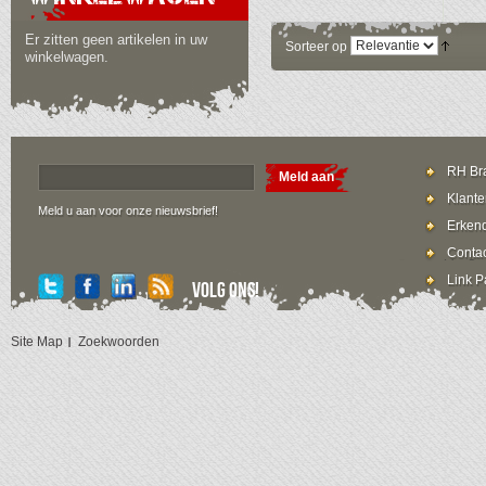
Er zitten geen artikelen in uw
Sorteer op
winkelwagen.
RH Bra
Meld aan
Klante
Meld u aan voor onze nieuwsbrief!
Erkend
Contac
Link P
Volg ons!
Site Map
Zoekwoorden