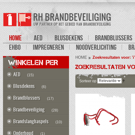
HOME
AED
BLUSDEKENS
BRANDBLUSSERS
EHBO
IMPREGNEREN
NOODVERLICHTING
BR
HOME
Zoekresultaten voor: 'i'
WINKELEN PER
Zoekresultaten voo
AED
(15)
Sorteer op
Blusdekens
(6)
Brandblussers
(17)
Brandbeveiliging
(28)
Brandslanghaspels
(10)
Onderhoud
(1)