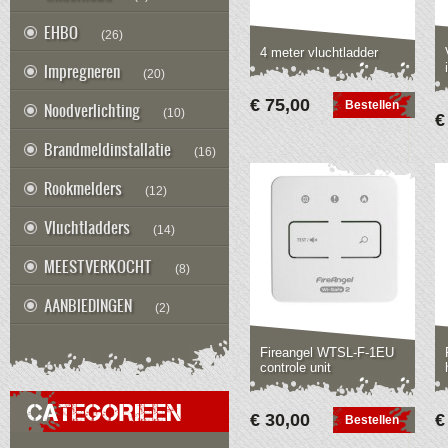
EHBO
(26)
4 meter vluchtladder
Impregneren
(20)
€ 75,00
Bestellen
Noodverlichting
(10)
€
Brandmeldinstallatie
(16)
Rookmelders
(12)
Vluchtladders
(14)
MEESTVERKOCHT
(8)
AANBIEDINGEN
(2)
Fireangel WTSL-F-1EU
controle unit
CATEGORIEEN
€ 30,00
€
Bestellen