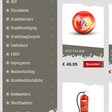
AED
Blusdekens
Brandblussers
Brandbeveiliging
Brandslanghaspels
Onderhoud
AFO Fire Ball
EHBO
Impregneren
€ 49,95
Bestellen
Noodverlichting
€
Brandmeldinstallatie
Rookmelders
Vluchtladders