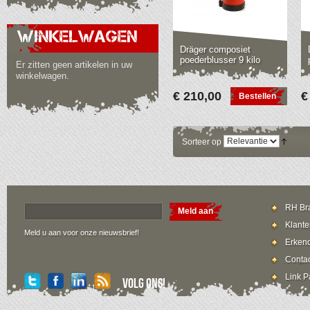
WINKELWAGEN
Dräger composiet
poederblusser 9 kilo
Er zitten geen artikelen in uw
winkelwagen.
€ 210,00
€
Bestellen
Sorteer op
RH Bra
Meld aan
Klante
Meld u aan voor onze nieuwsbrief!
Erkend
Contac
Link P
Volg ons!