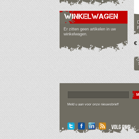
WINKELWAGEN
p
Er zitten geen artikelen in uw
winkelwagen.
€
M
Meld u aan voor onze nieuwsbrief!
Volg ons!