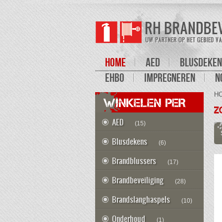
HOME
AED
BLUSDEKEN
EHBO
IMPREGNEREN
N
H
WINKELEN PER
Z
AED
(15)
Blusdekens
(6)
Brandblussers
(17)
Brandbeveiliging
(28)
Brandslanghaspels
(10)
Onderhoud
(1)