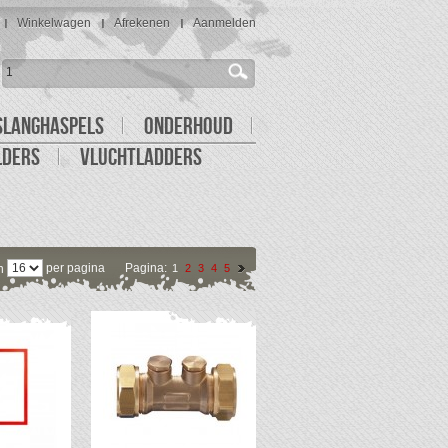
Winkelwagen
Afrekenen
Aanmelden
SLANGHASPELS
ONDERHOUD
LDERS
VLUCHTLADDERS
per pagina
Pagina:
n
1
2
3
4
5