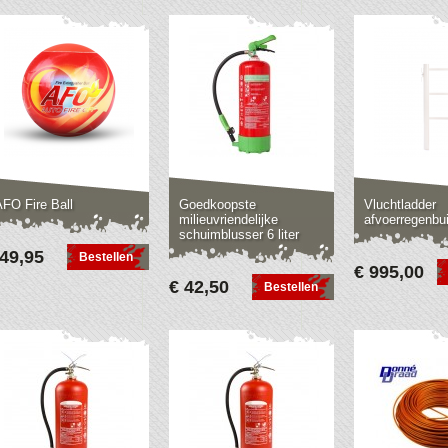
AFO Fire Ball
Goedkoopste
Vluchtladder
milieuvriendelijke
afvoerregenbu
schuimblusser 6 liter
 49,95
Bestellen
€ 995,00
€ 42,50
Bestellen