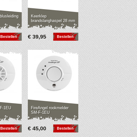
blusleiding
Keerklep
brandslanghaspel 28 mm
€ 39,95
Bestellen
Bestellen
-F-1EU
FireAngel rookmelder
SM-F-1EU
€ 45,00
Bestellen
Bestellen