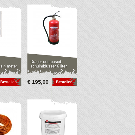
Dräger composiet
is 4 meter
schuimblusser 6 liter
€ 195,00
Bestellen
Bestellen