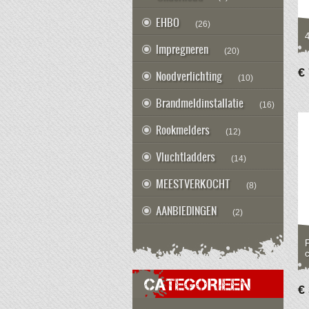
EHBO
(26)
4
Impregneren
(20)
€
Noodverlichting
(10)
Brandmeldinstallatie
(16)
Rookmelders
(12)
Vluchtladders
(14)
MEESTVERKOCHT
(8)
AANBIEDINGEN
(2)
c
CATEGORIEEN
€