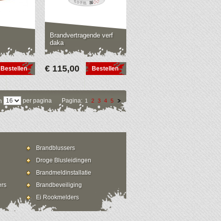
Brandvertragende verf
daka
€ 115,00
Bestellen
Bestellen
per pagina
Pagina:
n
1
2
3
4
5
Brandblussers
Droge Blusleidingen
Brandmeldinstallatie
ers
Brandbeveiliging
Ei Rookmelders