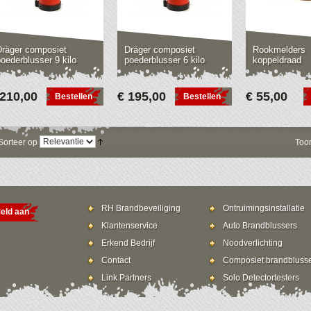
Dräger composiet
Dräger composiet
Rookmelders
oederblusser 9 kilo
poederblusser 6 kilo
koppeldraad
 210,00
€ 195,00
€ 55,00
Bestellen
Bestellen
Sorteer op
Too
RH Brandbeveiliging
Ontruimingsinstallatie
eld aan
Klantenservice
Auto Brandblussers
Erkend Bedrijf
Noodverlichting
Contact
Composiet brandbluss
Link Partners
Solo Detectortesters