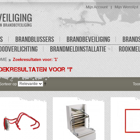
Mijn Account
Mijn Wenslijst
S
BRANDBLUSSERS
BRANDBEVEILIGING
BRAND
OODVERLICHTING
BRANDMELDINSTALLATIE
ROOKME
OME
Zoekresultaten voor: '1'
oekresultaten voor '1'
Sorteer op
Too