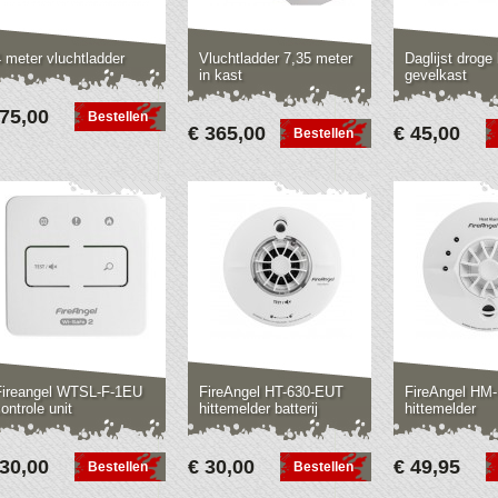
 meter vluchtladder
Vluchtladder 7,35 meter
Daglijst droge 
in kast
gevelkast
 75,00
Bestellen
€ 365,00
€ 45,00
Bestellen
Fireangel WTSL-F-1EU
FireAngel HT-630-EUT
FireAngel HM
ontrole unit
hittemelder batterij
hittemelder
 30,00
€ 30,00
€ 49,95
Bestellen
Bestellen