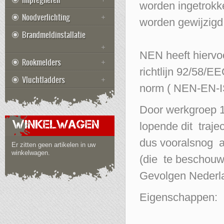
worden ingetrokke
Noodverlichting
worden gewijzigd 
Brandmeldinstallatie
NEN heeft hiervo
Rookmelders
richtlijn 92/58/E
Vluchtladders
norm ( NEN-EN-
Door werkgroep 
WINKELWAGEN
lopende dit traje
dus vooralsnog a
Er zitten geen artikelen in uw
winkelwagen.
(die te beschouw
Gevolgen Nederl
Eigenschappen: