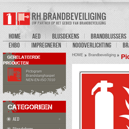
HOME
AED
BLUSDEKENS
BRANDBLUSSERS
EHBO
IMPREGNEREN
NOODVERLICHTING
BR
HOME
Brandbeveiliging
Pi
GERELATEERDE
PRODUCTEN
Pictogram
Brandslanghaspel
NEN-EN-ISO 7010
CATEGORIEEN
AED