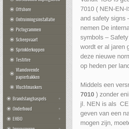
7010 ( NEN-EN-
Offshore
and safety signs 
Ontruimingsinstallatie
nemen De intern
Pictogrammen
symbols – Safety 
Scheepvaart
wordt er al jare
Sprinklerkoppen
deze nieuwe no
Testifire
op heden per land
Vlamdovende
papierbakken
Middels een vers
Vluchtmaskers
7010
) zonder en
Brandslanghaspels
jl. NEN is als C
Onderhoud
geven van een na
EHBO
mogen zijn, moete
Impregneren