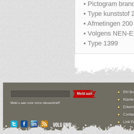
• Pictogram bran
• Type kunststof 
• Afmetingen 20
• Volgens NEN-
• Type 1399
RH Bra
Meld aan
Klante
Meld u aan voor onze nieuwsbrief!
Erkend
Contac
Link P
Volg ons!