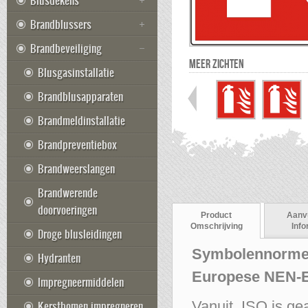
Blusdekens
Brandblussers
Brandbeveiliging
MEER ZICHTEN
Blusgasinstallatie
Brandblusapparaten
Brandmeldinstallatie
Brandpreventiebox
Brandweerslangen
Brandwerende
doorvoeringen
Product
Aanv
Omschrijving
Info
Droge blusleidingen
Symbolennormen
Hydranten
Europese NEN-E
Impregneermiddelen
Kerstbomen impregneren
Vanuit ISO is g