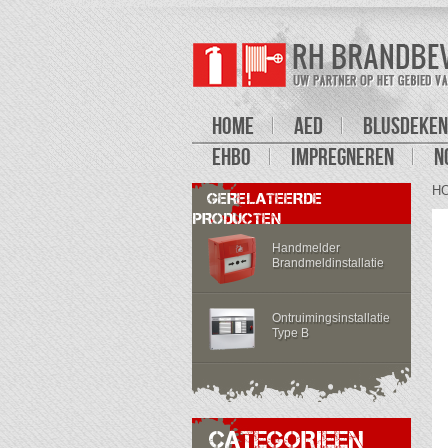
HOME
AED
BLUSDEKEN
EHBO
IMPREGNEREN
N
H
GERELATEERDE
PRODUCTEN
Handmelder
Brandmeldinstallatie
Ontruimingsinstallatie
Type B
CATEGORIEEN