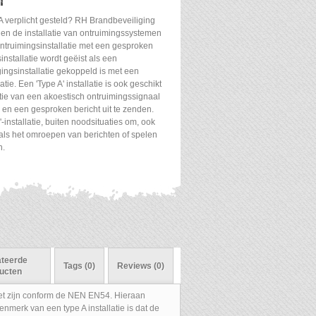
T
 A verplicht gesteld? RH Brandbeveiliging
 en de installatie van ontruimingssystemen
ontruimingsinstallatie met een gesproken
sinstallatie wordt geëist als een
ingsinstallatie gekoppeld is met een
ie. Een 'Type A' installatie is ook geschikt
ie van een akoestisch ontruimingssignaal
 en een gesproken bericht uit te zenden.
installatie, buiten noodsituaties om, ook
ls het omroepen van berichten of spelen
n.
ateerde
Tags (0)
Reviews (0)
ucten
oet zijn conform de NEN EN54. Hieraan
nmerk van een type A installatie is dat de