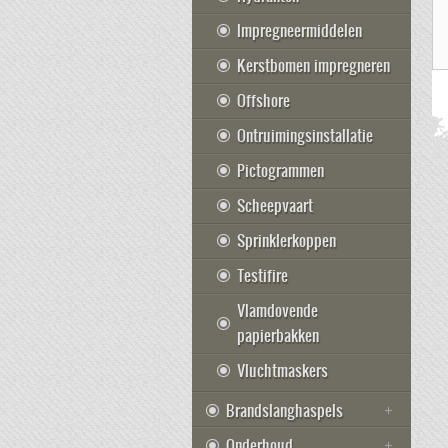
Impregneermiddelen
Kerstbomen impregneren
Offshore
Ontruimingsinstallatie
Pictogrammen
Scheepvaart
Sprinklerkoppen
Testifire
Vlamdovende
papierbakken
Vluchtmaskers
Brandslanghaspels
Onderhoud