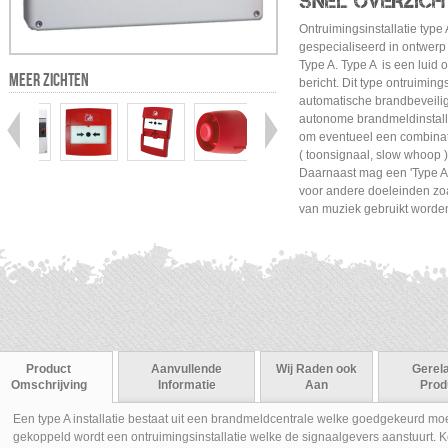
SNEL OVERZICH
Ontruimingsinstallatie type
gespecialiseerd in ontwerp
Type A. Type A is een luid 
MEER ZICHTEN
bericht. Dit type ontruiming
automatische brandbeveilig
autonome brandmeldinstallat
om eventueel een combinat
( toonsignaal, slow whoop )
Daarnaast mag een 'Type A'-
voor andere doeleinden zoa
van muziek gebruikt worde
Product
Aanvullende
Wij Raden ook
Gerel
Omschrijving
Informatie
Aan
Prod
Een type A installatie bestaat uit een brandmeldcentrale welke goedgekeurd m
gekoppeld wordt een ontruimingsinstallatie welke de signaalgevers aanstuurt. Ke