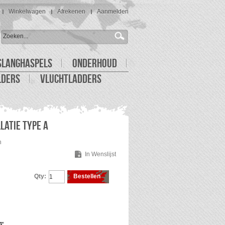
Winkelwagen
Afrekenen
Aanmelden
SLANGHASPELS
ONDERHOUD
LDERS
VLUCHTLADDERS
LATIE TYPE A
n
In Wenslijst
Qty:
Bestellen