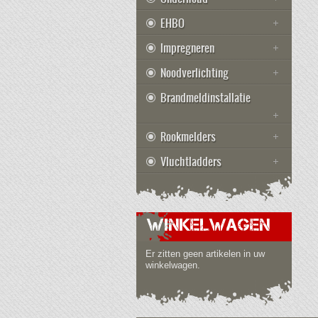
EHBO
Impregneren
Noodverlichting
Brandmeldinstallatie
Rookmelders
Vluchtladders
WINKELWAGEN
Er zitten geen artikelen in uw
winkelwagen.