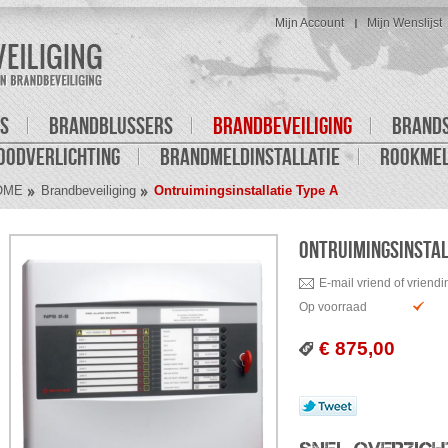
Mijn Account
Mijn Wenslijst
S
BRANDBLUSSERS
BRANDBEVEILIGING
BRAND
OODVERLICHTING
BRANDMELDINSTALLATIE
ROOKME
OME
Brandbeveiliging
Ontruimingsinstallatie Type A
ONTRUIMINGSINSTAL
E-mail vriend of vriendi
Op voorraad
€ 875,00
Tweet