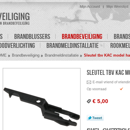
Mijn Account
Mijn Wenslijst
S
BRANDBLUSSERS
BRANDBEVEILIGING
BRAND
OODVERLICHTING
BRANDMELDINSTALLATIE
ROOKME
OME
Brandbeveiliging
Brandmeldinstallatie
Sleutel tbv KAC model h
SLEUTEL TBV KAC 
E-mail vriend of vriendi
Op voorraad
€ 5,00
Tweet