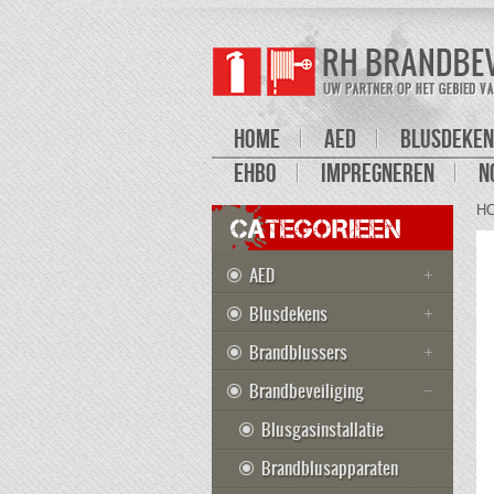
HOME
AED
BLUSDEKEN
EHBO
IMPREGNEREN
N
H
CATEGORIEEN
AED
Blusdekens
Brandblussers
Brandbeveiliging
Blusgasinstallatie
Brandblusapparaten