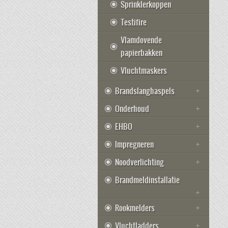
Sprinklerkoppen
Testifire
Vlamdovende
papierbakken
Vluchtmaskers
Brandslanghaspels
Onderhoud
EHBO
Impregneren
Noodverlichting
Brandmeldinstallatie
Rookmelders
Vluchtladders