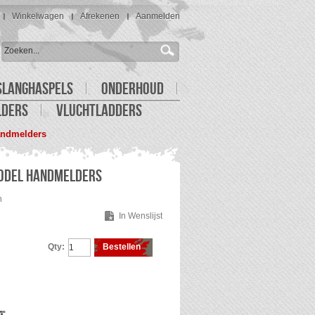
Winkelwagen
Afrekenen
Aanmelden
SLANGHASPELS
ONDERHOUD
LDERS
VLUCHTLADDERS
andmelders
MODEL HANDMELDERS
n
In Wenslijst
Qty:
Bestellen