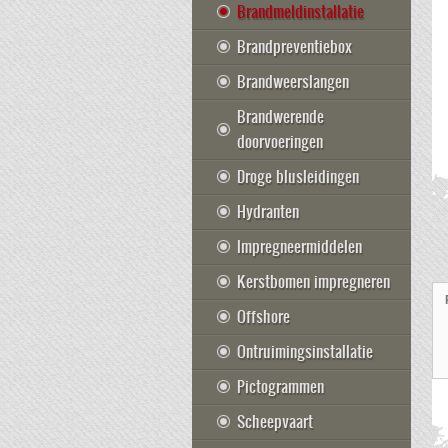
Brandmeldinstallatie
Brandpreventiebox
Brandweerslangen
Brandwerende
doorvoeringen
Droge blusleidingen
Hydranten
Impregneermiddelen
Kerstbomen impregneren
Offshore
Ontruimingsinstallatie
Pictogrammen
Scheepvaart