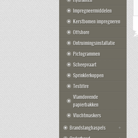
Impregneermiddelen
Kerstbomen impregneren
Offshore
Ontruimingsinstallatie
Pictogrammen
Scheepvaart
Sprinklerkoppen
Testifire
Vlamdovende
papierbakken
Vluchtmaskers
Brandslanghaspels