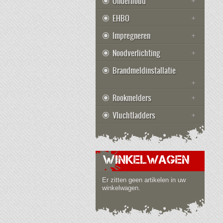
Onderhoud
EHBO
Impregneren
Noodverlichting
Brandmeldinstallatie
Rookmelders
Vluchtladders
WINKELWAGEN
Er zitten geen artikelen in uw
winkelwagen.