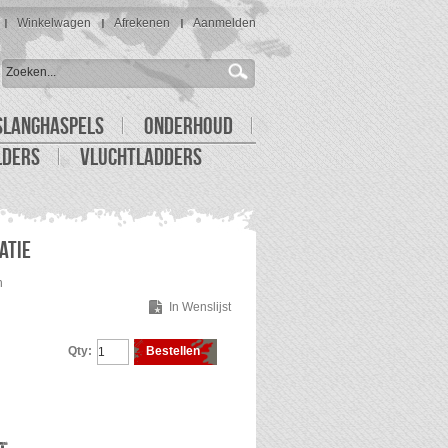
Winkelwagen
Afrekenen
Aanmelden
SLANGHASPELS
ONDERHOUD
LDERS
VLUCHTLADDERS
ATIE
n
In Wenslijst
Qty:
Bestellen