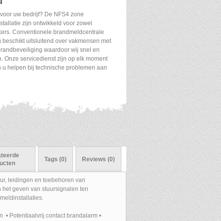
T
 voor uw bedrijf? De NFS4 zone
allatie zijn ontwikkeld voor zowel
ikers. Conventionele brandmeldcentrale
 beschikt uitsluitend over vakmensen met
brandbeveiliging waardoor wij snel en
. Onze servicedienst zijn op elk moment
 u helpen bij technische problemen aan
ateerde
Tags (0)
Reviews (0)
ucten
ur, leidingen en toebehoren van
n het geven van stuursignalen ten
meldinstallaties.
• Potentiaalvrij contact brandalarm •