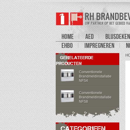
HOME
AED
BLUSDEKEN
EHBO
IMPREGNEREN
N
H
GERELATEERDE
PRODUCTEN
Conventionele
Brandmeldinstallatie
NFS4
Conventionele
Brandmeldinstallatie
NFS8
CATEGORIEEN