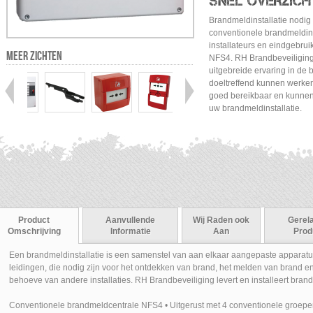
SNEL OVERZICH
Brandmeldinstallatie nodig
conventionele brandmeldinst
installateurs en eindgebru
MEER ZICHTEN
NFS4. RH Brandbeveiliging
uitgebreide ervaring in de 
doeltreffend kunnen werken
goed bereikbaar en kunnen
uw brandmeldinstallatie.
Product
Aanvullende
Wij Raden ook
Gerel
Omschrijving
Informatie
Aan
Prod
Een brandmeldinstallatie is een samenstel van aan elkaar aangepaste apparatu
leidingen, die nodig zijn voor het ontdekken van brand, het melden van brand e
behoeve van andere installaties. RH Brandbeveiliging levert en installeert brand
Conventionele brandmeldcentrale NFS4 • Uitgerust met 4 conventionele groepen 