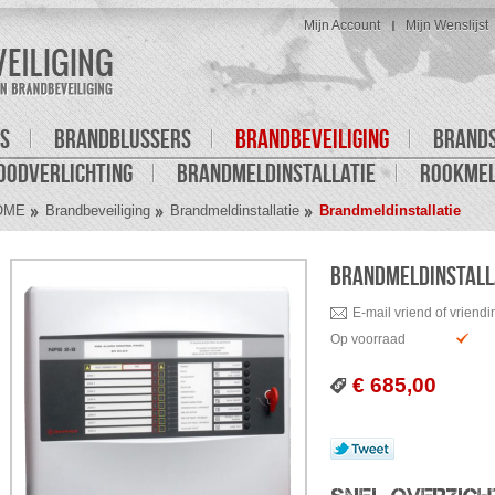
Mijn Account
Mijn Wenslijst
S
BRANDBLUSSERS
BRANDBEVEILIGING
BRAND
OODVERLICHTING
BRANDMELDINSTALLATIE
ROOKME
OME
Brandbeveiliging
Brandmeldinstallatie
Brandmeldinstallatie
BRANDMELDINSTALL
E-mail vriend of vriendi
Op voorraad
€ 685,00
Tweet