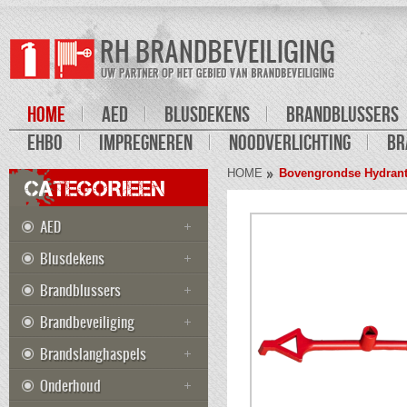
HOME
AED
BLUSDEKENS
BRANDBLUSSERS
EHBO
IMPREGNEREN
NOODVERLICHTING
BR
HOME
Bovengrondse Hydrant
CATEGORIEEN
AED
Blusdekens
Brandblussers
Brandbeveiliging
Brandslanghaspels
Onderhoud