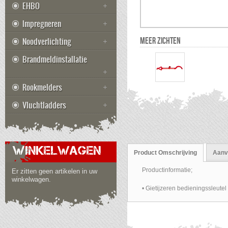
EHBO
Impregneren
Noodverlichting
MEER ZICHTEN
Brandmeldinstallatie
Rookmelders
Vluchtladders
WINKELWAGEN
Product Omschrijving
Aanvu
Productinformatie;
Er zitten geen artikelen in uw
winkelwagen.
• Gietijzeren bedieningssleut