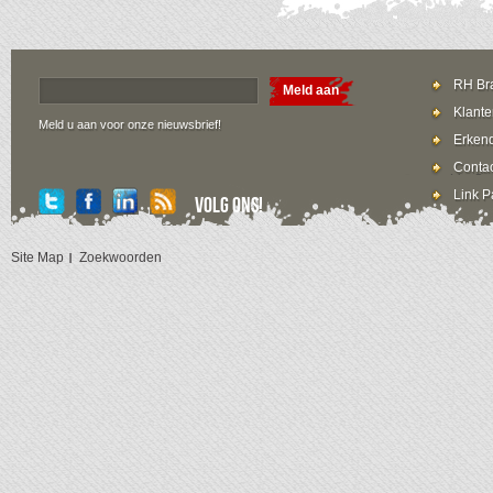
RH Bra
Meld aan
Klante
Meld u aan voor onze nieuwsbrief!
Erkend
Contac
Link P
Volg ons!
Site Map
Zoekwoorden