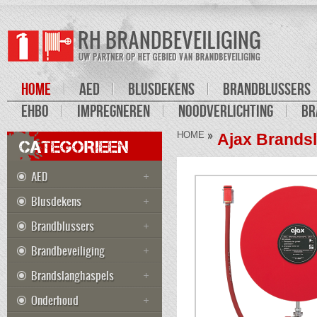
HOME
AED
BLUSDEKENS
BRANDBLUSSERS
EHBO
IMPREGNEREN
NOODVERLICHTING
BR
HOME
Ajax Brands
CATEGORIEEN
AED
Blusdekens
Brandblussers
Brandbeveiliging
Brandslanghaspels
Onderhoud