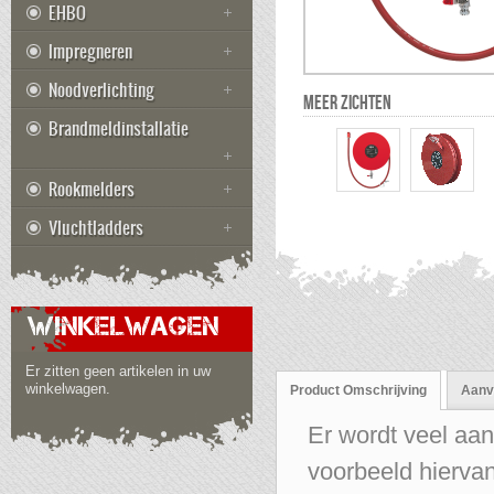
EHBO
Impregneren
Noodverlichting
MEER ZICHTEN
Brandmeldinstallatie
Rookmelders
Vluchtladders
WINKELWAGEN
Er zitten geen artikelen in uw
winkelwagen.
Product Omschrijving
Aanvu
Er wordt veel aa
voorbeeld hiervan