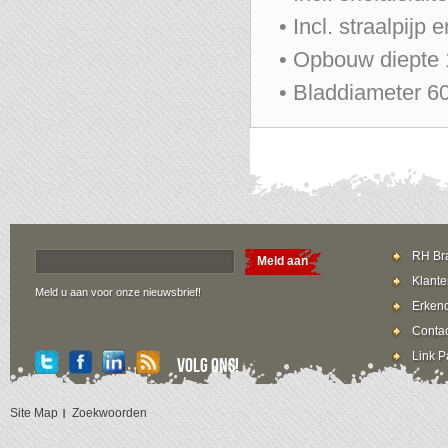
• Incl. straalpijp
• Opbouw diepte
• Bladdiameter 
RH Bra
Meld aan
Klante
Meld u aan voor onze nieuwsbrief!
Erkend
Contac
Link P
Volg ons!
Site Map
Zoekwoorden