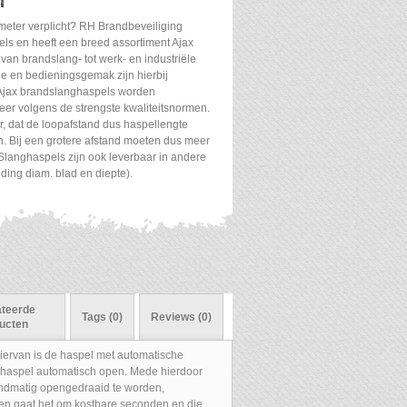
T
meter verplicht? RH Brandbeveiliging
els en heeft een breed assortiment Ajax
van brandslang- tot werk- en industriële
ge en bedieningsgemak zijn hierbij
 Ajax brandslanghaspels worden
er volgens de strengste kwaliteitsnormen.
or, dat de loopafstand dus haspellengte
. Bij een grotere afstand moeten dus meer
Slanghaspels zijn ook leverbaar in andere
ding diam. blad en diepte).
ateerde
Tags (0)
Reviews (0)
ucten
iervan is de haspel met automatische
ndhaspel automatisch open. Mede hierdoor
handmatig opengedraaid te worden,
ten gaat het om kostbare seconden en die