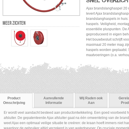
SNEL OVERZICH
Ajax brandslanghaspel 20 
levert Ajax brandslanghasp
brandslanghaspels in huis: 
MEER ZICHTEN
haspels. Veiligheid, monta
essentiële pluspunten. De
geproduceerd in eigen behe
Het bouwbesluit schrijft vo
maximaal 20 meter mag zijn
haspels worden geplaatst. 
maatvoeringen (o.a. verhou
Product
Aanvullende
Wij Raden ook
Gerel
Omschrijving
Informatie
Aan
Prod
Er wordt veel aandacht besteed aan productontwikkeling. Een goed voorbeeld h
afsluiter. De gepatenteerde Ajax afsluiter gaat na één omwenteling van de bra
weet Ajax een optimaal veilige situatie te creëren: de kraan hoeft immers niet 
waardoor de gebruiker altijd verzekerd is van watertoevoer. Op cruciale momen