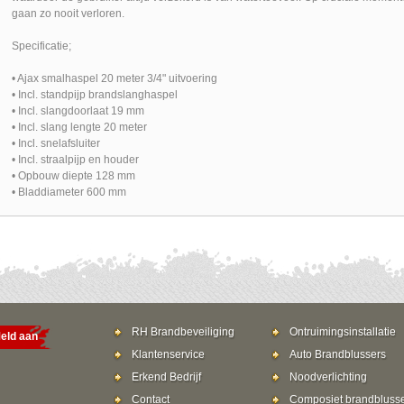
gaan zo nooit verloren.
Specificatie;
• Ajax smalhaspel 20 meter 3/4" uitvoering
• Incl. standpijp brandslanghaspel
• Incl. slangdoorlaat 19 mm
• Incl. slang lengte 20 meter
• Incl. snelafsluiter
• Incl. straalpijp en houder
• Opbouw diepte 128 mm
• Bladdiameter 600 mm
RH Brandbeveiliging
Ontruimingsinstallatie
eld aan
Klantenservice
Auto Brandblussers
Erkend Bedrijf
Noodverlichting
Contact
Composiet brandbluss