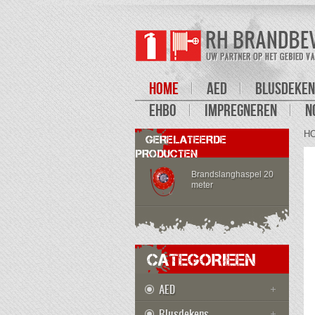
HOME
AED
BLUSDEKEN
EHBO
IMPREGNEREN
N
H
GERELATEERDE
PRODUCTEN
Brandslanghaspel 20
meter
CATEGORIEEN
AED
Blusdekens