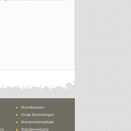
Brandblussers
Droge Blusleidingen
Brandmeldinstallatie
ers
Brandbeveiliging