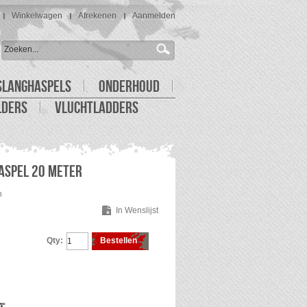
Winkelwagen
Afrekenen
Aanmelden
SLANGHASPELS
ONDERHOUD
LDERS
VLUCHTLADDERS
ASPEL 20 METER
n
In Wenslijst
Qty:
Bestellen