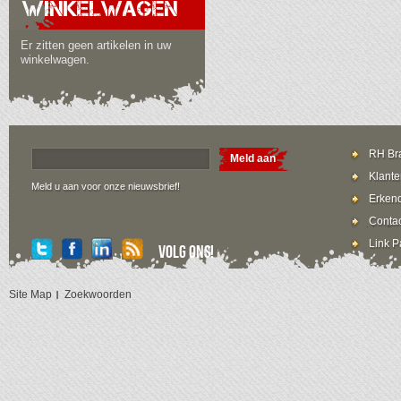
WINKELWAGEN
Er zitten geen artikelen in uw
winkelwagen.
RH Bra
Meld aan
Klante
Meld u aan voor onze nieuwsbrief!
Erkend
Contac
Link P
Volg ons!
Site Map
Zoekwoorden