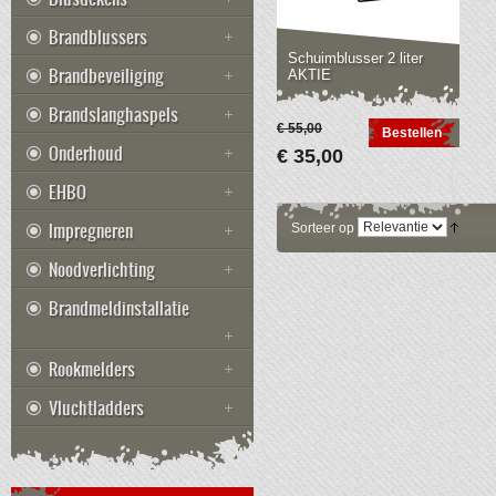
Brandblussers
Schuimblusser 2 liter
Brandbeveiliging
AKTIE
Brandslanghaspels
€ 55,00
Bestellen
Onderhoud
€ 35,00
EHBO
Impregneren
Sorteer op
Noodverlichting
Brandmeldinstallatie
Rookmelders
Vluchtladders