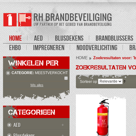
HOME
AED
BLUSDEKENS
BRANDBLUSSERS
EHBO
IMPREGNEREN
NOODVERLICHTING
BR
HOME
Zoekresultaten voor: 'b
WINKELEN PER
Zoekresultaten voo
CATEGORIE:
MEESTVERKOCHT
Sorteer op
Wis alles
CATEGORIEEN
AED
Blusdekens